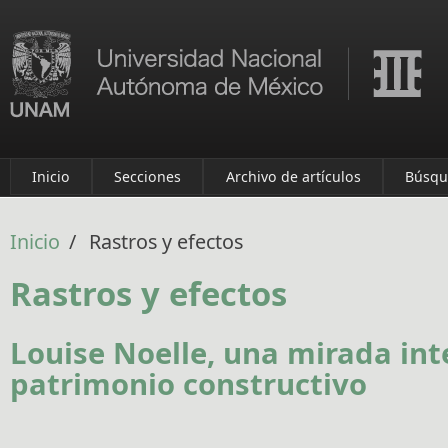
Pasar al contenido principal
Inicio
Secciones
Archivo de artículos
Búsqu
Inicio
/
Rastros y efectos
Rastros y efectos
Louise Noelle, una mirada int
patrimonio constructivo