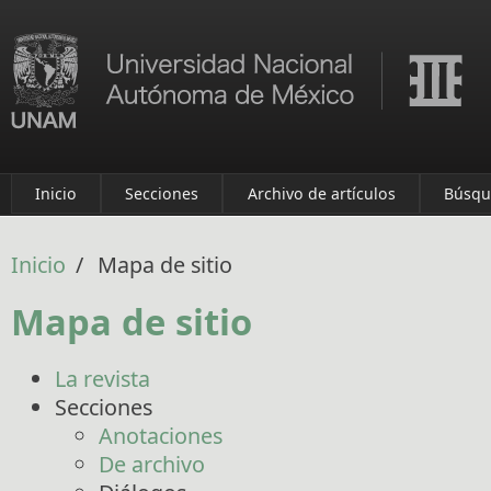
Pasar al contenido principal
Inicio
Secciones
Archivo de artículos
Búsqu
Inicio
/
Mapa de sitio
Mapa de sitio
La revista
Secciones
Anotaciones
De archivo