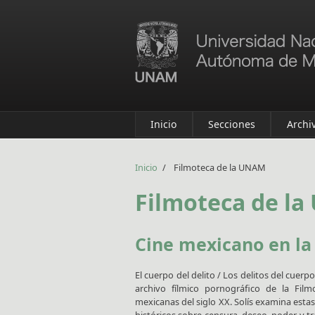
Pasar al contenido principal
Inicio
Secciones
Archi
Inicio
/
Filmoteca de la UNAM
Filmoteca de l
Cine mexicano en la
El cuerpo del delito / Los delitos del cuerp
archivo fílmico pornográfico de la Fi
mexicanas del siglo XX. Solís examina esta