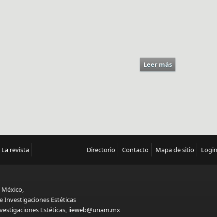
Leer más
sobre Cine me
La revista
Directorio
Contacto
Mapa de sitio
Logi
 México,
e Investigaciones Estéticas
vestigaciones Estéticas,
iieweb@unam.mx