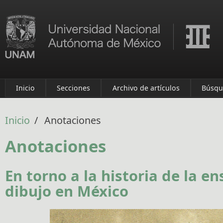
Pasar al contenido principal
Inicio
Secciones
Archivo de artículos
Búsqu
Inicio
/
Anotaciones
Anotaciones
En torno a la historia de la e
dibujo en México