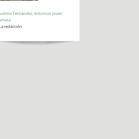
Justino Fernández, entonces joven
artista
La redacción
 Unir lo desunido en el pensamiento y la acción, razón de existir en Ida
Rodríguez Prampolini