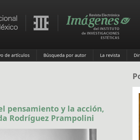
vo de artículos
Búsqueda por autor
La revista
Di
P
el pensamiento y la acción,
Ida Rodríguez Prampolini