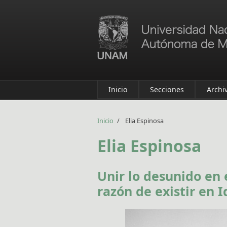
Pasar al contenido principal
Inicio
Secciones
Archi
Inicio
/
Elia Espinosa
Elia Espinosa
Unir lo desunido en 
razón de existir en 