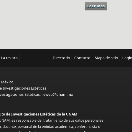
Leer más
sobre Imagen 
La revista
Directorio
Contacto
Mapa de sitio
Logi
 México,
e Investigaciones Estéticas
vestigaciones Estéticas,
iieweb@unam.mx
tuto de Investigaciones Estéticas de la UNAM
la UNAM, es responsable del tratamiento de sus datos personales
o, docente, personal de la entidad académica, conferencista o