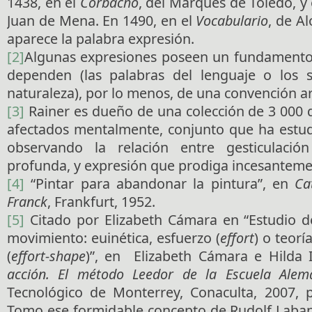
1438, en el
Corbacho
, del Marqués de Toledo, y
Juan de Mena. En 1490, en el
Vocabulario
, de A
aparece la palabra expresión.
[2]
Algunas expresiones poseen un fundamento 
dependen (las palabras del lenguaje o los s
naturaleza), por lo menos, de una convención ar
[3]
Rainer es dueño de una colección de 3 000 d
afectados mentalmente, conjunto que ha estu
observando la relación entre gesticulación
profunda, y expresión que prodiga incesanteme
[4]
“Pintar para abandonar la pintura”, en
Ca
Franck
, Frankfurt, 1952.
[5]
Citado por Elizabeth Cámara en “Estudio de
movimiento: euinética, esfuerzo (
effort
) o teorí
(
effort-shape
)”, en Elizabeth Cámara e Hilda 
acción. El método Leedor de la Escuela Alem
Tecnológico de Monterrey, Conaculta, 2007, p
Tomo ese formidable concepto de Rudolf Laba