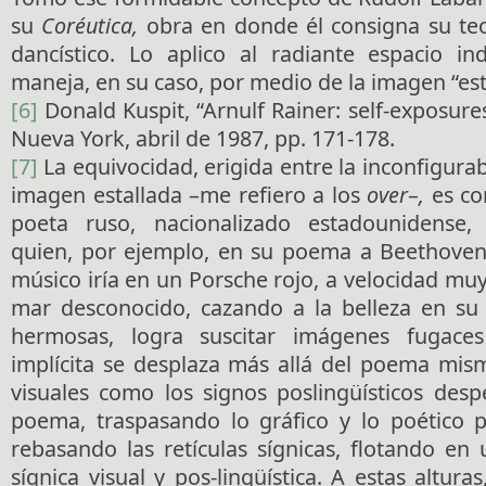
su
Coréutica,
obra en donde él consigna su te
dancístico. Lo aplico al radiante espacio in
maneja, en su caso, por medio de la imagen “est
[6]
Donald Kuspit, “Arnulf Rainer: self-exposure
Nueva York, abril de 1987, pp. 171-178.
[7]
La equivocidad, erigida entre la inconfigurab
imagen estallada –me refiero a los
over
–
,
es co
poeta ruso, nacionalizado estadounidense,
quien, por ejemplo, en su poema a Beethoven,
músico iría en un Porsche rojo, a velocidad muy 
mar desconocido, cazando a la belleza en su 
hermosas, logra suscitar imágenes fugace
implícita se desplaza más allá del poema mism
visuales como los signos poslingüísticos desp
poema, traspasando lo gráfico y lo poético 
rebasando las retículas sígnicas, flotando en
sígnica visual y pos-lingüística. A estas altura