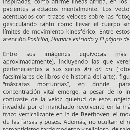
inspiradas, como afirmé líneas arriba, en los
pacientes afectados mentalmente. Los vecto
acentuados con trazos veloces sobre las fotog
gesticulando tanto como llevar el cuerpo si
límites de movimiento kinesférico. Entre estos
atención
Posición, Hombre estriado
y
El pájaro del
Entre sus imágenes equívocas más 
aproximadamente), incluyendo las que ver
pertenecientes a sus series
Art on art
(foto
facsimilares de libros de historia del arte), fi
“máscaras mortuorias”, en donde, para
concentración vital emerge, a pesar de lo in
contraste de la veloz quietud de esos objet
invadida por el manchado revolvente en la má
trazo verticalizante en la de Beethoven, el mo
de las farsas y poses. Además, no ocultan el 
romanticismo tardomoderno y religioso, de rai