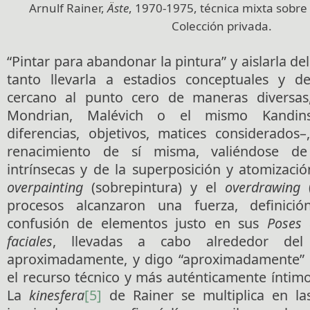
Arnulf Rainer,
Äste
, 1970-1975, técnica mixta sobre 
Colección privada.
“Pintar para abandonar la pintura” y aislarla de
tanto llevarla a estadios conceptuales y de
cercano al punto cero de maneras diversas
Mondrian, Malévich o el mismo Kandinsk
diferencias, objetivos, matices considerados–
renacimiento de sí misma, valiéndose de 
intrínsecas y de la superposición y atomizaci
overpainting
(sobrepintura) y el
overdrawing
procesos alcanzaron una fuerza, definició
confusión de elementos justo en sus
Poses 
faciales
, llevadas a cabo alrededor del 
aproximadamente, y digo “aproximadamente” 
el recurso técnico y más auténticamente íntimo y
La
kinesfera
[5]
de Rainer se multiplica en las