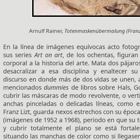
Arnulf Rainer,
Totenmaskenübermalung (Franz 
En la línea de imágenes equívocas acto fotográ
sus series
Art on art
, de los ochentas, figuran 
corporal a la historia del arte. Mata dos pájar
desacralizar a esa disciplina y enaltecer s
discurso en donde más de dos vidas se unen, 
mencionados
dummies
de libros sobre Hals, G
cubrir las máscaras de modo revolvente, o verti
anchas pinceladas o delicadas líneas, como 
Franz Lizt, guarda nexos estrechos con su época
(imágenes de 1952 a 1968), periodo en que su 
y cubrir totalmente el plano se está fortal
situando las manchas de color como si llegase