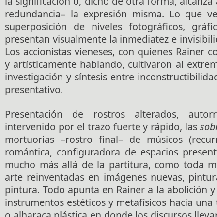
la significación o, dicho de otra forma, alcanza
redundancia– la expresión misma. Lo que 
superposición de niveles fotográficos, gráfic
presentan visualmente la inmediatez e invisibili
Los accionistas vieneses, con quienes Rainer c
y artísticamente hablando, cultivaron al extr
investigación y síntesis entre inconstructibilid
presentativo.
Presentación de rostros alterados, autor
intervenido por el trazo fuerte y rápido, las
sob
mortuorias –rostro final– de músicos (recur
romántica, configuradora de espacios present
mucho más allá de la partitura, como toda mús
arte reinventadas en imágenes nuevas, pintura
pintura. Todo apunta en Rainer a la abolición y
instrumentos estéticos y metafísicos hacia una t
o alharaca plástica en donde los discursos lleva