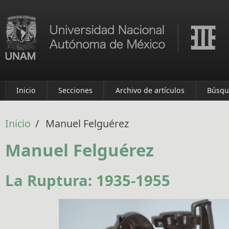
Pasar al contenido principal
Inicio
Secciones
Archivo de artículos
Búsqu
Inicio
/
Manuel Felguérez
Manuel Felguérez
La Ruptura: 1935-1955