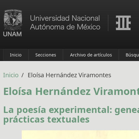
Pasar al contenido principal
Inicio
Secciones
Archivo de artículos
Búsqu
Inicio
/
Eloísa Hernández Viramontes
Eloísa Hernández Viramon
La poesía experimental: genea
prácticas textuales