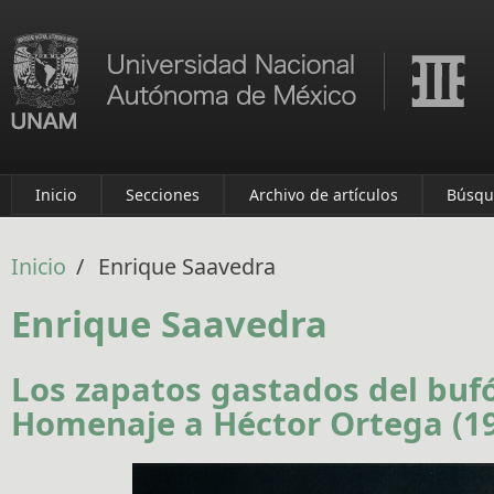
Pasar al contenido principal
Inicio
Secciones
Archivo de artículos
Búsqu
Inicio
/
Enrique Saavedra
Enrique Saavedra
Los zapatos gastados del buf
Homenaje a Héctor Ortega (1