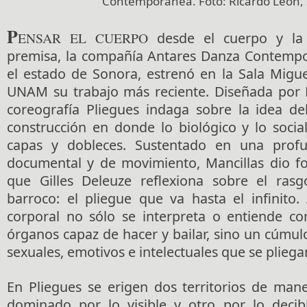
Contemporánea. Foto: Ricardo León,
P
ENSAR EL CUERPO
desde el cuerpo y la 
premisa, la compañía Antares Danza Contempo
el estado de Sonora, estrenó en la Sala Migue
UNAM su trabajo más reciente. Diseñada por M
coreografía Pliegues indaga sobre la idea d
construcción en donde lo biológico y lo soci
capas y dobleces. Sustentado en una prof
documental y de movimiento, Mancillas dio fo
que Gilles Deleuze reflexiona sobre el rasg
barroco: el pliegue que va hasta el infinito. 
corporal no sólo se interpreta o entiende c
órganos capaz de hacer y bailar, sino un cúmulo 
sexuales, emotivos e intelectuales que se pliega
En Pliegues se erigen dos territorios de man
dominado por lo visible y otro por lo decib