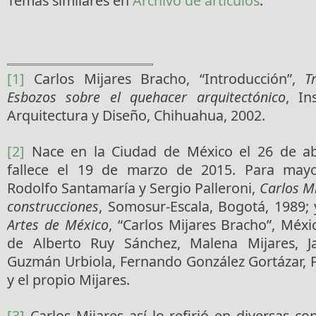
Temas similares en
Archivo de artículos
.
[1]
Carlos Mijares Bracho, “Introducción”,
T
Esbozos sobre el quehacer arquitectónico
, In
Arquitectura y Diseño, Chihuahua, 2002.
[2]
Nace en la Ciudad de México el 26 de ab
fallece el 19 de marzo de 2015. Para mayo
Rodolfo Santamaría y Sergio Palleroni,
Carlos Mi
construcciones
, Somosur-Escala, Bogotá, 1989;
Artes de México
, “Carlos Mijares Bracho”, Méxi
de Alberto Ruy Sánchez, Malena Mijares, Jav
Guzmán Urbiola, Fernando González Gortázar,
y el propio Mijares.
[3]
Carlos Mijares así lo refirió en diversas co