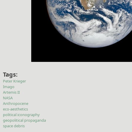
Tags:
Peter Krieger
Imago
Artemis II
NASA
Anthropocene
eco-aesthetics
political iconography
geopolitical propaganda
space debris