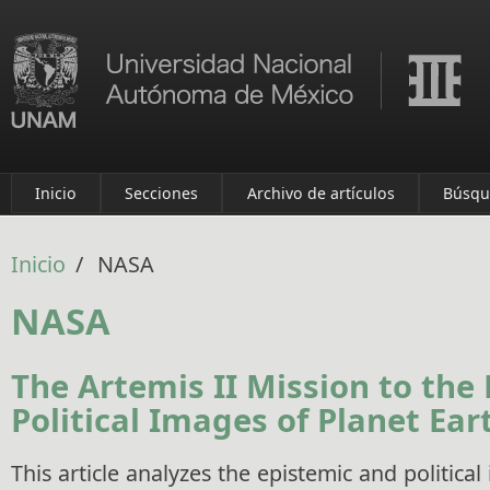
Pasar al contenido principal
Inicio
Secciones
Archivo de artículos
Búsqu
Inicio
/
NASA
NASA
The Artemis II Mission to the
Political Images of Planet Ear
This article analyzes the epistemic and politica