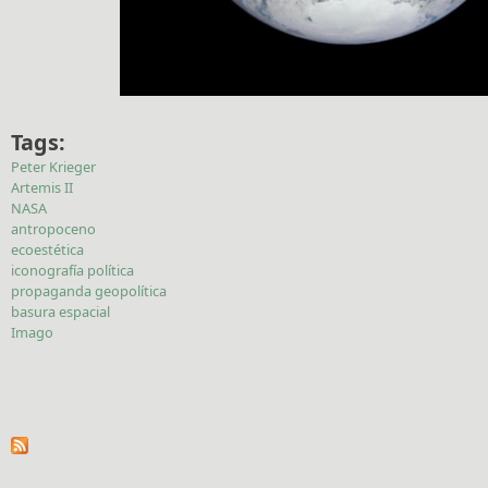
Tags:
Peter Krieger
Artemis II
NASA
antropoceno
ecoestética
iconografía política
propaganda geopolítica
basura espacial
Imago