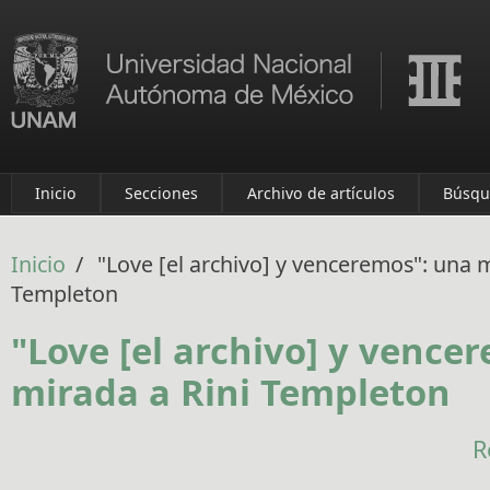
Pasar al contenido principal
Inicio
Secciones
Archivo de artículos
Búsqu
Inicio
/
"Love [el archivo] y venceremos": una m
Templeton
"Love [el archivo] y vence
mirada a Rini Templeton
R