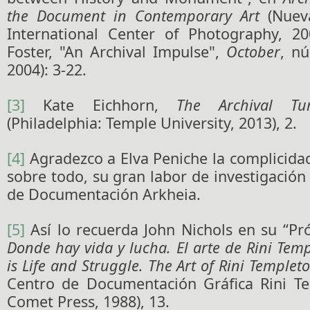
the Document in Contemporary Art
(Nueva
International Center of Photography, 20
Foster, "An Archival Impulse",
October
, n
2004): 3-22.
[3]
Kate Eichhorn,
The Archival T
(Philadelphia: Temple University, 2013), 2.
[4]
Agradezco a Elva Peniche la complicidad
sobre todo, su gran labor de investigación
de Documentación Arkheia.
[5]
Así lo recuerda John Nichols en su “Pr
Donde hay vida y lucha. El arte de Rini Tem
is Life and Struggle. The Art of Rini Templet
Centro de Documentación Gráfica Rini T
Comet Press, 1988), 13.