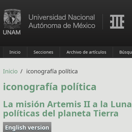
Pasar al contenido principal
Inicio
Secciones
Archivo de artículos
Búsqu
Inicio
/
iconografía política
iconografía política
La misión Artemis II a la Lun
políticas del planeta Tierra
English version